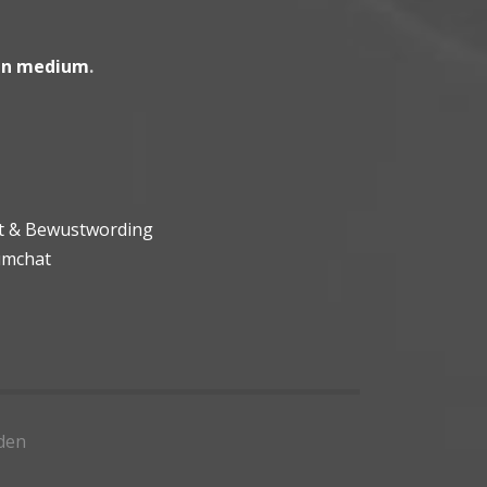
en medium
.
ht & Bewustwording
umchat
den