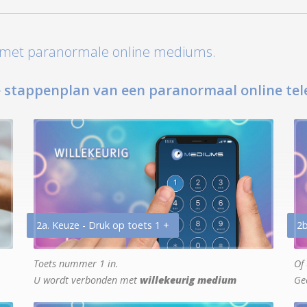
t met paranormale online mediums.
 stappenplan van een paranormaal online tel
2a. Keuze - Druk op toets 1 +
2b
Toets nummer 1 in.
Of 
U wordt verbonden met
willekeurig medium
Ge