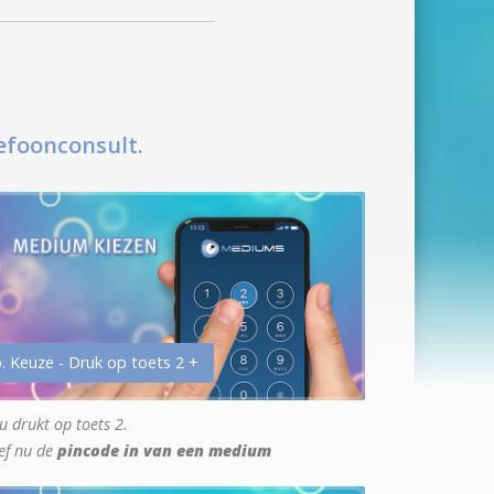
efoonconsult.
. Keuze - Druk op toets 2 +
u drukt op toets 2.
ef nu de
pincode in van een medium