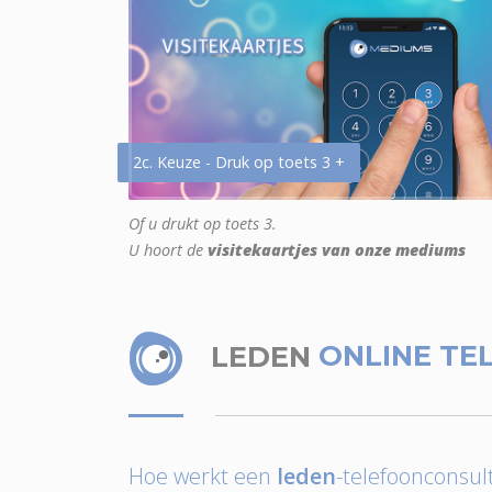
2c. Keuze - Druk op toets 3 +
Of u drukt op toets 3.
U hoort de
visitekaartjes van onze mediums
LEDEN
ONLINE TE
Hoe werkt een
leden
-telefoonconsult