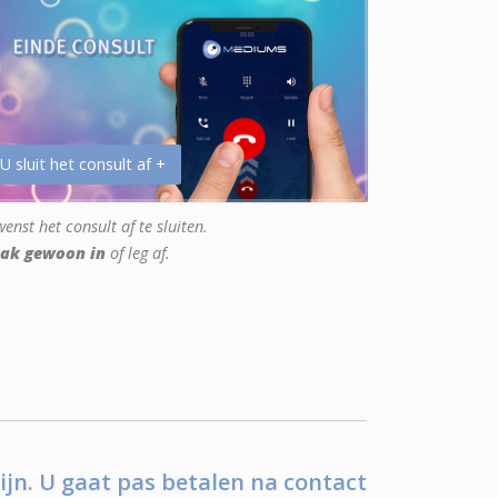
 U sluit het consult af +
enst het consult af te sluiten.
ak gewoon in
of leg af.
ijn. U gaat pas betalen na contact