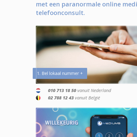
met een paranormale online medi
telefoonconsult.
1. Bel lokaal nummer +
010 713 18 50
vanuit Nederland
02 788 12 43
vanuit België