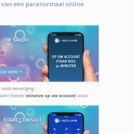
 van een paranormaal online
 Uw saldo +
 saldo bevestiging.
hoort hoeveel
minuten op uw account
staan.