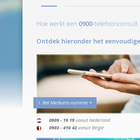
Hoe werkt een
0900
-telefoonconsul
Ontdek hieronder het eenvoudige
1. Bel Mediums-nummer +
0909 - 19 19
vanuit Nederland
0903 - 416 42
vanuit België