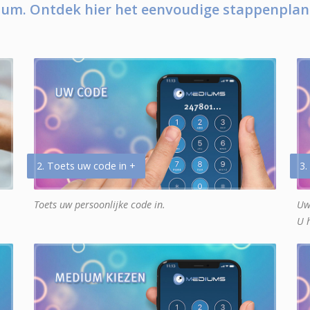
um. Ontdek hier het eenvoudige stappenplan
2. Toets uw code in +
3.
Toets uw persoonlijke code in.
Uw
U 