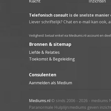
Klacht
Inzichten
Telefonisch consult
is de snelste manier
Liever schriftelijk? Chat en e-mail kan ook, al
Veiligheid: betaal enkel via Mediums.nl-account en de
Bronnen & sitemap
Liefde & Relaties
Toekomst & Begeleiding
Consulenten
Aanmelden als Medium
Mediums.nl
© sinds 2006 - 2026
- mediums N
Paranormale Hulplijn:mediums geven inzich