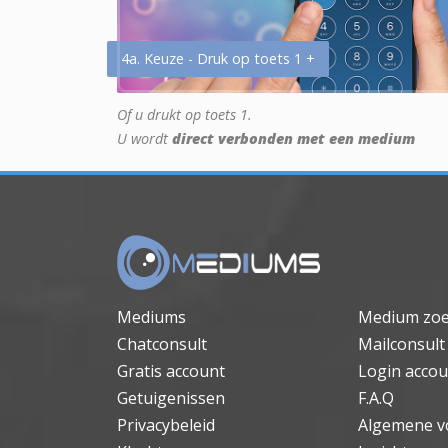
4a. Keuze - Druk op toets 1 +
Of u drukt op toets 1.
U wordt
direct verbonden met een medium
Mediums
Medium zo
Chatconsult
Mailconsult
Gratis account
Login accou
Getuigenissen
F.A.Q
Privacybeleid
Algemene v