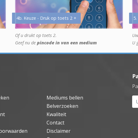
4b. Keuze - Druk op toets 2 +
5.
Of u drukt op toets 2.
Uw
Geef nu de
pincode in van een medium
U 
P
Pa
eken
Mediums bellen
Uw
Belverzoeken
nt
Kwaliteit
Contact
oorwaarden
Disclaimer