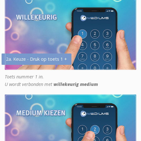
2a. Keuze - Druk op toets 1 +
Toets nummer 1 in.
U wordt verbonden met
willekeurig medium