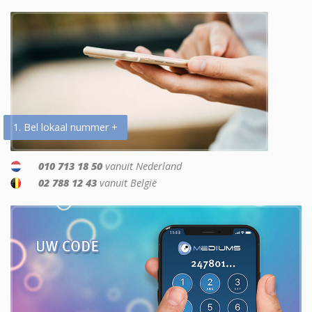
1. Bel lokaal nummer +
010 713 18 50
vanuit Nederland
02 788 12 43
vanuit België