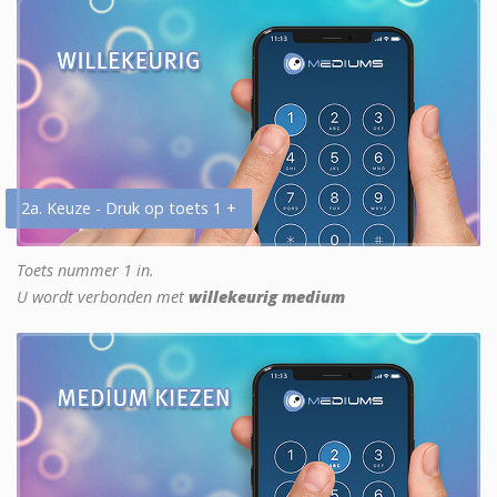
2a. Keuze - Druk op toets 1 +
Toets nummer 1 in.
U wordt verbonden met
willekeurig medium