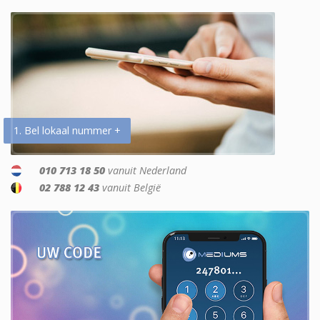
1. Bel lokaal nummer +
010 713 18 50
vanuit Nederland
02 788 12 43
vanuit België