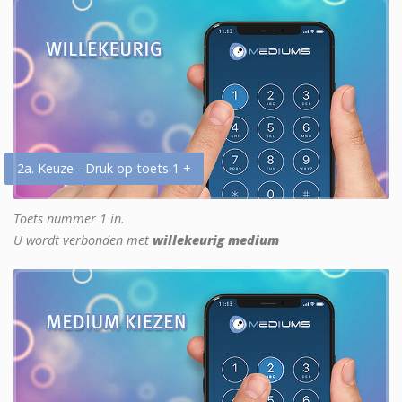
2a. Keuze - Druk op toets 1 +
Toets nummer 1 in.
U wordt verbonden met
willekeurig medium