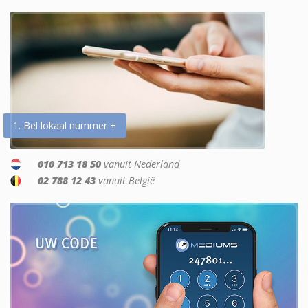
1. Bel lokaal nummer +
010 713 18 50
vanuit Nederland
02 788 12 43
vanuit België