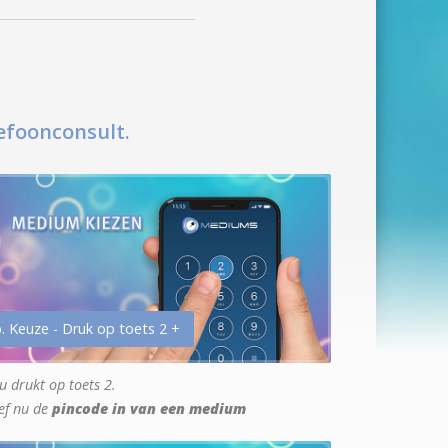
efoonconsult.
. Keuze - Druk op toets 2 +
u drukt op toets 2.
ef nu de
pincode in van een medium