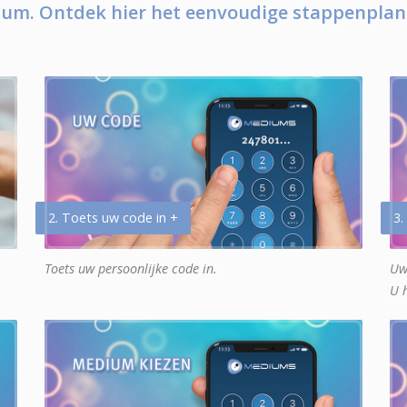
um. Ontdek hier het eenvoudige stappenplan
2. Toets uw code in +
3.
Toets uw persoonlijke code in.
Uw
U 