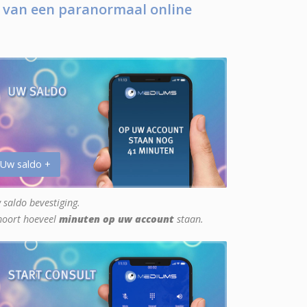
 van een paranormaal online
 Uw saldo +
 saldo bevestiging.
hoort hoeveel
minuten op uw account
staan.