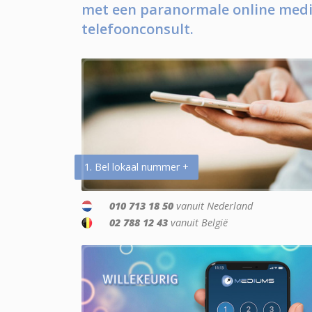
met een paranormale online medi
telefoonconsult.
1. Bel lokaal nummer +
010 713 18 50
vanuit Nederland
02 788 12 43
vanuit België