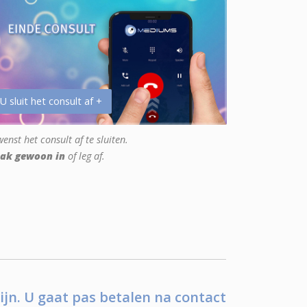
 U sluit het consult af +
enst het consult af te sluiten.
ak gewoon in
of leg af.
ijn. U gaat pas betalen na contact