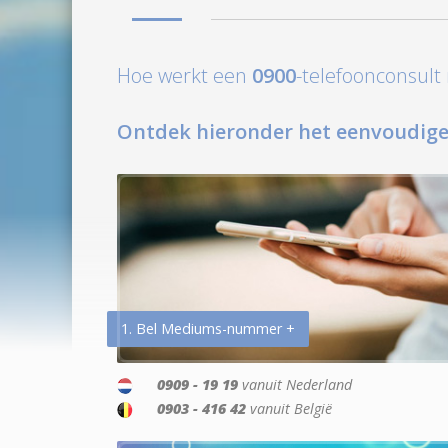
Hoe werkt een
0900
-telefoonconsul
Ontdek hieronder het eenvoudige
1. Bel Mediums-nummer +
0909 - 19 19
vanuit Nederland
0903 - 416 42
vanuit België