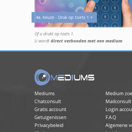
4a. Keuze - Druk op toets 1 +
Of u drukt op toets 1.
U wordt
direct verbonden met een medium
Mediums
Medium zo
Chatconsult
Mailconsult
Gratis account
Login accou
Getuigenissen
F.A.Q
Privacybeleid
Algemene v