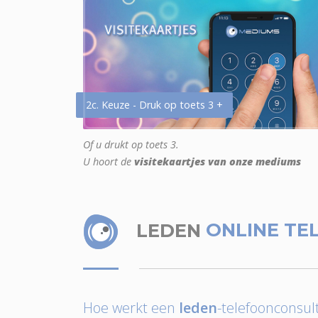
2c. Keuze - Druk op toets 3 +
Of u drukt op toets 3.
U hoort de
visitekaartjes van onze mediums
LEDEN
ONLINE TE
Hoe werkt een
leden
-telefoonconsult