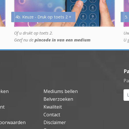
4b. Keuze - Druk op toets 2 +
5.
Of u drukt op toets 2.
Uw
Geef nu de
pincode in van een medium
U 
P
Pa
eken
Mediums bellen
Uw
Belverzoeken
nt
Kwaliteit
Contact
oorwaarden
Disclaimer