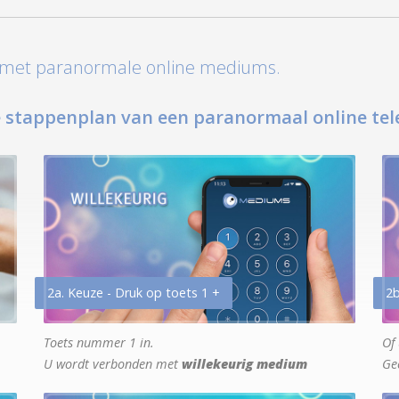
t met paranormale online mediums.
 stappenplan van een paranormaal online tel
2a. Keuze - Druk op toets 1 +
2b
Toets nummer 1 in.
Of 
U wordt verbonden met
willekeurig medium
Ge