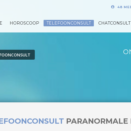
48 ME
E
HOROSCOOP
TELEFOONCONSULT
CHATCONSULT
O
EFOONCONSULT
LEFOONCONSULT
PARANORMALE 