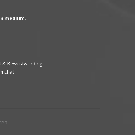
en medium
.
ht & Bewustwording
umchat
den