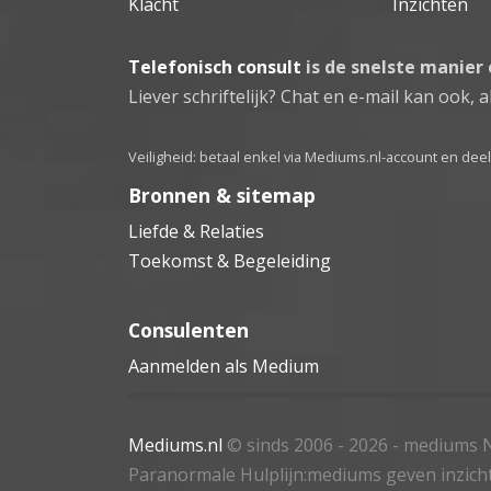
Klacht
Inzichten
Telefonisch consult
is de snelste manier
Liever schriftelijk? Chat en e-mail kan ook, al
Veiligheid: betaal enkel via Mediums.nl-account en de
Bronnen & sitemap
Liefde & Relaties
Toekomst & Begeleiding
Consulenten
Aanmelden als Medium
Mediums.nl
© sinds 2006 - 2026
- mediums N
Paranormale Hulplijn:mediums geven inzich